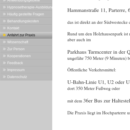
Anwendungsgebiete
Hypnosetherapie-Ausbildung
Hammanstraße 11, Parterre,
Häufig gestellte Fragen
Behandlungskosten
das ist direkt an der Südwestecke
Kontakt
Rund um den Holzhausenpark ist m
Anfahrt zur Praxis
aber auch im
Wissenschaft
Zur Person
Parkhaus Turmcenter in der 
Kooperationen
ungefähr 750 Meter (9 Minuten) bi
Feedback
Öffentliche Verkehrsmittel:
Impressum
Datenschutz
U-Bahn-Linie U1, U2 oder U3
dort 350 Meter Fußweg oder
36er Bus zur Halteste
mit dem
Die Praxis liegt im Hochparterre un