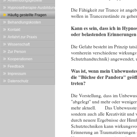
Anwendungsgebiete
Hypnosetherapie-Ausbildung
Die Fähigkeit zur Trance ist ange
Häufig gestellte Fragen
wollen in Trancezustände zu gehen
Behandlungskosten
Kann es sein, dass ich in Hypno
Kontakt
oder belastenden Erinnerungen
Anfahrt zur Praxis
Wissenschaft
Die Gefahr besteht im Prinzip tat
Zur Person
vornherein verschiedene wirkungsv
Schutzhandtechnik) angewendet, 
Kooperationen
Feedback
Was ist, wenn mein Unbewusste
Impressum
die "Büchse der Pandora" geöff
Datenschutz
treten?
Die Vorstellung, dass im Unbewus
"abgelegt" und mehr oder weniger g
mehr aktuell. Das Unbewusste en
sondern auch alle Kreativität und 
durch neuere Ergebnisse der Hirnf
Schutztechniken kann wirkungsvoll
Erinnerung an Traumatisierungen 